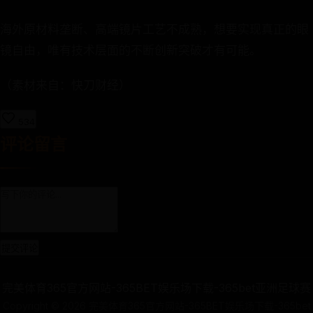
海外原材料垄断、高端镜片工艺不成熟，想要实现真正的眼
镜自由，唯有技术层面的不断创新突破才有可能。
（素材来自：快刀财经）
534
评论留言
提交评论
完美体育365官方网站-365BET娱乐场下载-365bet亚洲足球赛
Copyright ©
2026
完美体育365官方网站-365BET娱乐场下载-365bet