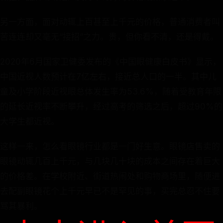
另一方面，面对动辄上百甚至上千元的价格，普通消费者叫
苦连连却又毫无“接招”之力。贵，但你看不清，还是得戴。
2020年6月国家卫健委发布的《中国眼健康白皮书》显示，
中国近视人数预计在7亿左右，接近总人口的一半。其中儿
童及小学阶段近视眼总体发生率为53.6%，随着受教育年限
的延长近视率不断攀升，经过高考的筛选之后，超过90%的
大学生都近视。
这样一来，怎么看眼镜行业都是一门好生意。眼镜店售卖的
眼镜动辄几百上千元，与几块几十块的成本之间存在着巨大
的价格差。在学校附近、街道热闹处和购物商场里，随便进
去配副眼镜花个上千元早已不是罕见的事，买完总忍不住要
骂其暴利。