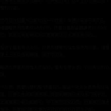
今天早上眼镜惨遭掰断，才开始思考，这个生存必需品是个
暴利行业。
明月镜片招股书之前给出一个计算：单镜片成本不到7元，
每副眼镜的成本仅56.09元，终端价格却能最高卖到1898
元；其电商销售的毛利率更是高达令人咂舌的90%。
看这个图表可以发现，成镜和镜架的成本是逐渐走低，握看
手上上千块钱的眼镜，流下了泪水。
眼镜业的暴利属性人尽皆知，但有专家分析，它也有它的心
酸。
一方面，所谓的暴利是“伪暴利”。在这一片充分竞争的红海
里，价格及市场都很透明。我国的眼镜行业技术门槛不高，
上游被国外巨头掐脖子，中下游同质化凸显，行业难以做大
做强，品牌纷纷陷入费力不讨好的价格战厮杀之中。