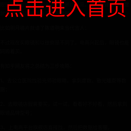
点击进入首页
眼镜属于耐用品，回头客少拉新成本高，品牌想建立知名度
就免不了高昂的销售及广告费用。
比如明月镜片就请了陈道明来当代言人：
不过现在买眼镜和以往倒是不同了。电商兴起后，眼镜也能
网购着买。
有知乎网友将之总结为三步攻略：
1、去公立医院找验光师验眼睛，拿到度数、散光瞳距等数
据；
2、去眼镜店假装要买，试一试，看看好不好看，然后拿到
眼镜品牌型号；
3、上电商平台旗舰店直接找，然后把数据给客服。